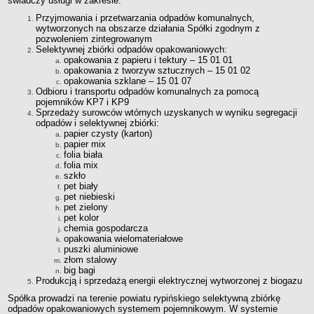
świadczy usługi w zakresie:
Organy Spółki i ich kompetencje
Przyjmowania i przetwarzania odpadów komunalnych,
wytworzonych na obszarze działania Spółki zgodnym z
Struktura własnościowa
pozwoleniem zintegrowanym
Selektywnej zbiórki odpadów opakowaniowych:
KOMUNIKATY
opakowania z papieru i tektury – 15 01 01
Informacje i komunikaty
opakowania z tworzyw sztucznych – 15 01 02
opakowania szklane – 15 01 07
Plany postępowań o UZP
Odbioru i transportu odpadów komunalnych za pomocą
Platforma zakupowa
pojemników KP7 i KP9
Sprzedaży surowców wtórnych uzyskanych w wyniku segregacji
Zamówienia publiczne
odpadów i selektywnej zbiórki:
papier czysty (karton)
950 lat
papier mix
DZIAŁALNOŚĆ SPÓŁKI
folia biała
folia mix
Usługi
szkło
Historia Zakładu
pet biały
pet niebieski
FINANSE SPÓŁKI
pet zielony
Majątek Spółki
pet kolor
chemia gospodarcza
DOFINANSOWANIA
opakowania wielomateriałowe
Wojewódzki Fundusz Ochrony Środowiska i Gospodarki Wodnej w
puszki aluminiowe
złom stalowy
Toruniu
big bagi
Europejski Fundndusz Rozwoju Regionalnego
Produkcją i sprzedażą energii elektrycznej wytworzonej z biogazu
TRYB ROZPATRYWANIA SPRAW
Spółka prowadzi na terenie powiatu rypińskiego selektywną zbiórkę
odpadów opakowaniowych systemem pojemnikowym. W systemie
Sposoby przyjmowania i załatwiania spraw