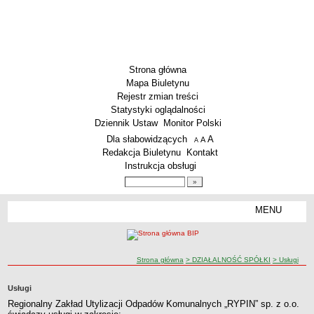
Strona główna
Mapa Biuletynu
Rejestr zmian treści
Statystyki oglądalności
Dziennik Ustaw
Monitor Polski
Menu dodatkowe
Dla słabowidzących
A
powiększ czcionkę
A
standardowy rozmiar czcionki
A
pomniejsz czcionkę
Redakcja Biuletynu
Kontakt
Instrukcja obsługi
Wyszukiwarka artykułów
Szukaj
MENU
Menu
PODSTAWOWE DANE
Dane teleadresowe
ścieżka nawigacji
Strona główna
> DZIAŁALNOŚĆ SPÓŁKI
> Usługi
Przedmiot działalności wg. PKD
Status prawny
Usługi
Godziny urzędowania
Regionalny Zakład Utylizacji Odpadów Komunalnych „RYPIN” sp. z o.o.
WŁADZE I STRUKTURA