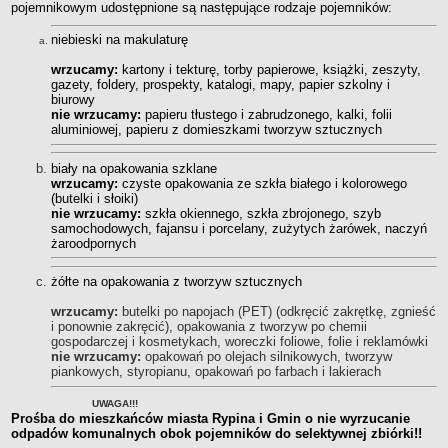
pojemnikowym udostępnione są następujące rodzaje pojemników:
CENNIK USŁUG
Cennik za przyjęcie i utylizację odpadów
niebieski na makulaturę
Cennik za transport odpadów
wrzucamy:
kartony i tekturę, torby papierowe, książki, zeszyty,
gazety, foldery, prospekty, katalogi, mapy, papier szkolny i
REGULAMINY I WZORY DOKUMENTÓW
biurowy
Regulamin Spółki
nie wrzucamy:
papieru tłustego i zabrudzonego, kalki, folii
aluminiowej, papieru z domieszkami tworzyw sztucznych
Wzory dokumentów
Informacje dla sygnalistów
biały na opakowania szklane
wrzucamy:
czyste opakowania ze szkła białego i kolorowego
HARMONOGRAMY WYWOZU
(butelki i słoiki)
Gmina Miasta Rypin
nie wrzucamy:
szkła okiennego, szkła zbrojonego, szyb
samochodowych, fajansu i porcelany, zużytych żarówek, naczyń
Gmina Rypin
żaroodpornych
Gmina Wąpielsk
żółte na opakowania z tworzyw sztucznych
Gmina Skrwilno
Gmina Osiek
wrzucamy:
butelki po napojach (PET) (odkręcić zakrętkę, zgnieść
i ponownie zakręcić), opakowania z tworzyw po chemii
gospodarczej i kosmetykach, woreczki foliowe, folie i reklamówki
nie wrzucamy:
opakowań po olejach silnikowych, tworzyw
piankowych, styropianu, opakowań po farbach i lakierach
UWAGA!!!
Prośba do mieszkańców miasta Rypina i Gmin o nie wyrzucanie
odpadów komunalnych obok pojemników do selektywnej zbiórki!!