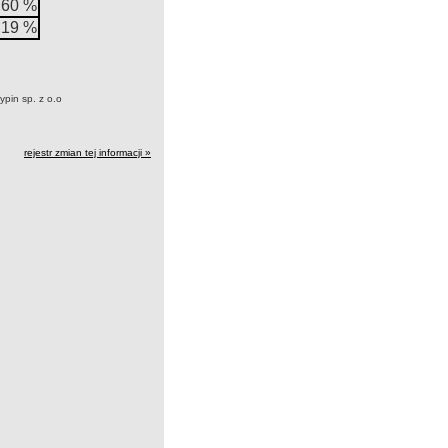
,60 %
,19 %
pin sp. z o.o
rejestr zmian tej informacji »