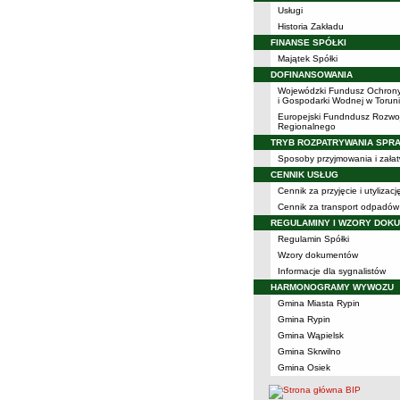
Usługi
Historia Zakładu
FINANSE SPÓŁKI
Majątek Spółki
DOFINANSOWANIA
Wojewódzki Fundusz Ochron
i Gospodarki Wodnej w Torun
Europejski Fundndusz Rozwo
Regionalnego
TRYB ROZPATRYWANIA SPR
Sposoby przyjmowania i załat
CENNIK USŁUG
Cennik za przyjęcie i utyliza
Cennik za transport odpadów
REGULAMINY I WZORY DOK
Regulamin Spółki
Wzory dokumentów
Informacje dla sygnalistów
HARMONOGRAMY WYWOZU
Gmina Miasta Rypin
Gmina Rypin
Gmina Wąpielsk
Gmina Skrwilno
Gmina Osiek