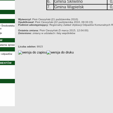
6.
Gmina Skrwilno
0
7.
Gmina Wąpielsk
0
metryczka
Wytworzył:
Piotr Cieszyński (21 października 2010)
Opublikował:
Piotr Cieszyński (22 października 2010, 09:33:15)
Podmiot udostępniający:
Regionalny Zakład Utylizacji Odpadów Komunalnych Ry
y Środowiska
iu
Ostatnia zmiana:
Piotr Cieszyński (5 marca 2015, 12:04:00)
ju
Zmieniono:
zmiany w udziałach i listy wspólników
AW
wiania spraw
Liczba odsłon:
9915
cję odpadów
UMENTÓW