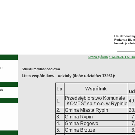
BIP - R
Menu dodatko
Dla słabowidz
Redakcja Biul
Instrukcja obsł
Wyszukiwarka 
Szukaj
ścieżka nawigacji
Strona główna
> WŁADZE I STR
KD
Struktura własnościowa
Lista wspólników i udziały (ilość udziałów 13261):
Lp.
Wspólnik
cje
ud
Przedsiębiorstwo Komunale
1.
49
"KOMES" sp.z o.o. w Rypinie
2.
Gmina Miasta Rypin
28
3.
Gmina Rypin
7
4.
Gmina Rogowo
7
5.
Gmina Brzuze
6