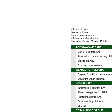
Strona główna
Mapa Biuletynu
Rejestr zmian treści
Statystyki oglądalności
Dziennik Ustaw
Monitor Polski
PODSTAWOWE DANE
Menu
Dane teleadresowe
Przedmiot działalności wg. P
Status prawny
Godziny urzędowania
WŁADZE I STRUKTURA
Organy Spółki i ich kompeten
Struktura własnościowa
KOMUNIKATY
Informacje i komunikaty
Plany postępowań o UZP
Platforma zakupowa
Zamówienia publiczne
950 lat
DZIAŁALNOŚĆ SPÓŁKI