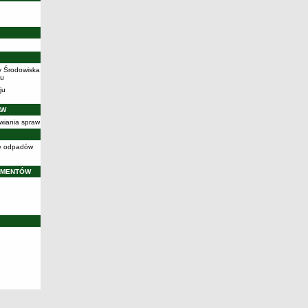
y Środowiska
iu
ju
AW
wiania spraw
cję odpadów
UMENTÓW