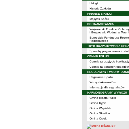
Usługi
Historia Zakładu
FINANSE SPÓŁKI
Majątek Spółki
DOFINANSOWANIA
Wojewódzki Fundusz Ochron
i Gospodarki Wodnej w Torun
Europejski Fundndusz Rozwo
Regionalnego
TRYB ROZPATRYWANIA SPR
Sposoby przyjmowania i załat
CENNIK USŁUG
Cennik za przyjęcie i utyliza
Cennik za transport odpadów
REGULAMINY I WZORY DOK
Regulamin Spółki
Wzory dokumentów
Informacje dla sygnalistów
HARMONOGRAMY WYWOZU
Gmina Miasta Rypin
Gmina Rypin
Gmina Wąpielsk
Gmina Skrwilno
Gmina Osiek