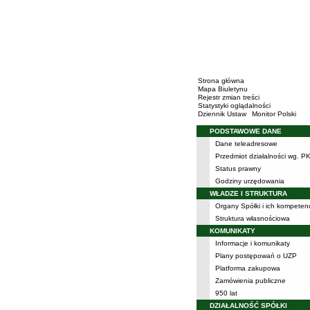
Strona główna
Mapa Biuletynu
Rejestr zmian treści
Statystyki oglądalności
Dziennik Ustaw
Monitor Polski
PODSTAWOWE DANE
Menu
Dane teleadresowe
Przedmiot działalności wg. P
Status prawny
Godziny urzędowania
WŁADZE I STRUKTURA
Organy Spółki i ich kompeten
Struktura własnościowa
KOMUNIKATY
Informacje i komunikaty
Plany postępowań o UZP
Platforma zakupowa
Zamówienia publiczne
950 lat
DZIAŁALNOŚĆ SPÓŁKI