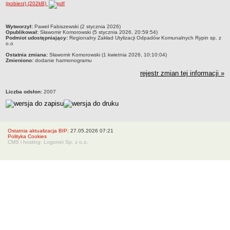
(pobierz) (202kB)
Organy Spółki i ich kompetencje
Struktura własnościowa
metryczka
Wytworzył:
Paweł Fabiszewski (2 stycznia 2026)
Opublikował:
Sławomir Komorowski (5 stycznia 2026, 20:59:54)
KOMUNIKATY
Podmiot udostępniający:
Regionalny Zakład Utylizacji Odpadów Komunalnych Rypin sp. z
o.o
Informacje i komunikaty
Ostatnia zmiana:
Sławomir Komorowski (1 kwietnia 2026, 10:10:04)
Plany postępowań o UZP
Zmieniono:
dodanie harmonogramu
rejestr zmian tej informacji »
Platforma zakupowa
Zamówienia publiczne
Liczba odsłon:
2007
950 lat
DZIAŁALNOŚĆ SPÓŁKI
Usługi
Ostatnia aktualizacja BIP:
27.05.2026 07:21
Historia Zakładu
Polityka Cookies
CMS i hosting: Logonet Sp. z o.o.
FINANSE SPÓŁKI
Majątek Spółki
DOFINANSOWANIA
Wojewódzki Fundusz Ochrony Środowiska i Gospodarki Wodnej w
Toruniu
Europejski Fundndusz Rozwoju Regionalnego
TRYB ROZPATRYWANIA SPRAW
Sposoby przyjmowania i załatwiania spraw