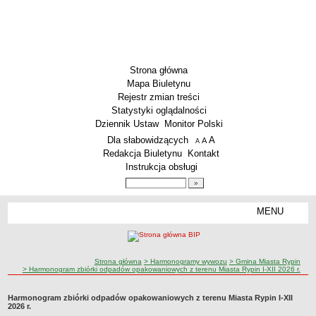
Strona główna
Mapa Biuletynu
Rejestr zmian treści
Statystyki oglądalności
Dziennik Ustaw
Monitor Polski
Menu dodatkowe
Dla słabowidzących
A
powiększ czcionkę
A
standardowy rozmiar czcionki
A
pomniejsz czcionkę
Redakcja Biuletynu
Kontakt
Instrukcja obsługi
Wyszukiwarka artykułów
Szukaj
MENU
Menu
PODSTAWOWE DANE
Dane teleadresowe
ścieżka nawigacji
Strona główna
> Harmonogramy wywozu
> Gmina Miasta Rypin
Przedmiot działalności wg. PKD
> Harmonogram zbiórki odpadów opakowaniowych z terenu Miasta Rypin I-XII 2026 r.
Status prawny
Harmonogram zbiórki odpadów opakowaniowych z terenu Miasta Rypin I-XII
Godziny urzędowania
2026 r.
WŁADZE I STRUKTURA