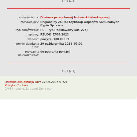
Przetargi o pozycjach
1 - 1 (z 1)
Organy Spółki i ich kompetencje
Struktura własnościowa
zamówienie na:
Dostawa przegubowej ładowarki teleskopowej
KOMUNIKATY
zamawiający:
Regionalny Zakład Utylizacji Odpadów Komunalnych
Rypin Sp. z o.o
Informacje i komunikaty
tryb zamówienia:
PL - Tryb Podstawowy (art. 275)
nr sprawy:
RZUOK_ZP06/2023
Plany postępowań o UZP
wartość:
powyżej 130 000 zł
Platforma zakupowa
termin składania
20 października 2023 07:00
ofert:
Zamówienia publiczne
przyczyna
do pobrania poniżej
unieważnienia:
950 lat
DZIAŁALNOŚĆ SPÓŁKI
Przetargi o pozycjach
1 - 1 (z 1)
Usługi
Historia Zakładu
Ostatnia aktualizacja BIP:
27.05.2026 07:21
Polityka Cookies
FINANSE SPÓŁKI
CMS i hosting: Logonet Sp. z o.o.
Majątek Spółki
DOFINANSOWANIA
Wojewódzki Fundusz Ochrony Środowiska i Gospodarki Wodnej w
Toruniu
Europejski Fundndusz Rozwoju Regionalnego
TRYB ROZPATRYWANIA SPRAW
Sposoby przyjmowania i załatwiania spraw