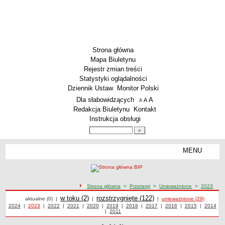
Strona główna
Mapa Biuletynu
Rejestr zmian treści
Statystyki oglądalności
Dziennik Ustaw
Monitor Polski
Menu dodatkowe
Dla słabowidzących
A
powiększ czcionkę
A
standardowy rozmiar czcionki
A
pomniejsz czcionkę
Redakcja Biuletynu
Kontakt
Instrukcja obsługi
Wyszukiwarka artykułów
Szukaj
MENU
Menu
PODSTAWOWE DANE
Dane teleadresowe
ścieżka nawigacji
Strona główna
>
Przetargi
>
Unieważnione
>
2023
Przedmiot działalności wg. PKD
Przetargi
Przetargi
Przetargi
w toku (2)
Przetargi
rozstrzygnięte (122)
Przetargi unieważnione z 2023 roku
aktualne (0)
|
|
|
unieważnione (29)
Status prawny
Przetargi z roku
2024
|
Przetargi z roku
2023
|
Przetargi z roku
2022
|
Przetargi z roku
2021
|
Przetargi z roku
2020
|
Przetargi z roku
2019
|
Przetargi z roku
2018
|
Przetargi z roku
2017
|
Przetargi z roku
2016
|
Przetargi z roku
2015
|
2014
Przetargi
|
Przetargi z roku
2011
z roku
Godziny urzędowania
WŁADZE I STRUKTURA