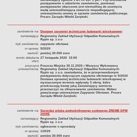
postępowanie o udzielenie zamówienia, ponieważ
postępowanie obarczone jest niemożliwą do usunięcia
wadą uniemożliwiającą zawarcie niepodlegającej
unieważnieniu umowy w sprawie zamówienia publicznego.
Prezes Zarządu Witold Zarębski.
zamówienie na:
Dostawę sprawnej technicznie ładowarki teleskopowej
zamawiający:
Regionalny Zakład Utylizacji Odpadów Komunalnych
Rypin sp. z o.o
tryb zamówienia:
zapytanie ofertowe
nr sprawy:
5/2020
wartość:
poniżej 30.000 euro
termin składania
27 listopada 2020 15:00
ofert:
przyczyna
Puszcza Miejska 30.11.2020 r Wszyscy Wykonawcy
unieważnienia:
Regionalny Zakład Utylizacji Odpadów Komunalnych
Rypin sp. z o.o. zawiadamia, że w przeprowadzonym
postępowaniu dotyczącym zapytania ofertowego nr 5/2020
Dostawa sprawnej technicznie ładowarki teleskopowej w
wyznaczonym terminie wpłynęły 3 oferty, które
przekraczają kwotę jaką Zamawiający zamierza
przeznaczyć na sfinansowanie zamówienia. Wobec
powyższego unieważniam Zapytanie Ofertowe. Prezes
Zarządu Witold Zarębski.
zamówienie na:
Sprzedaż wózka podnośnikowego czołowego ZREMB GPW
2009E
zamawiający:
Regionalny Zakład Utylizacji Odpadów Komunalnych
Rypin sp. z o.o
tryb zamówienia:
ogłoszenie o sprzedaży
nr sprawy:
1/2020
wartość:
poniżej 30.000 euro