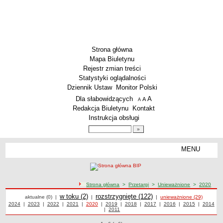
Strona główna
Mapa Biuletynu
Rejestr zmian treści
Statystyki oglądalności
Dziennik Ustaw
Monitor Polski
Menu dodatkowe
Dla słabowidzących
A
powiększ czcionkę
A
standardowy rozmiar czcionki
A
pomniejsz czcionkę
Redakcja Biuletynu
Kontakt
Instrukcja obsługi
Wyszukiwarka artykułów
Szukaj
MENU
Menu
PODSTAWOWE DANE
Dane teleadresowe
ścieżka nawigacji
Strona główna
>
Przetargi
>
Unieważnione
>
2020
Przedmiot działalności wg. PKD
Przetargi
Przetargi
Przetargi
w toku (2)
Przetargi
rozstrzygnięte (122)
Przetargi unieważnione z 2020 roku
aktualne (0)
|
|
|
unieważnione (29)
Status prawny
Przetargi z roku
2024
|
Przetargi z roku
2023
|
Przetargi z roku
2022
|
Przetargi z roku
2021
|
Przetargi z roku
2020
|
Przetargi z roku
2019
|
Przetargi z roku
2018
|
Przetargi z roku
2017
|
Przetargi z roku
2016
|
Przetargi z roku
2015
|
2014
Przetargi
|
Przetargi z roku
2011
z roku
Godziny urzędowania
WŁADZE I STRUKTURA