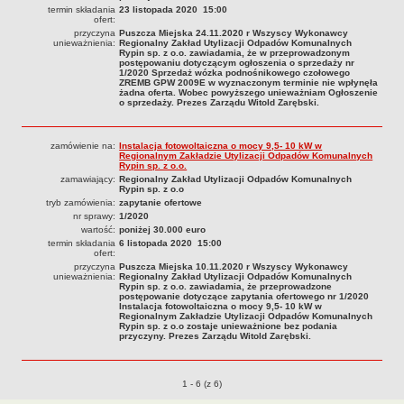
termin składania
23 listopada 2020 15:00
ofert:
przyczyna
Puszcza Miejska 24.11.2020 r Wszyscy Wykonawcy
unieważnienia:
Regionalny Zakład Utylizacji Odpadów Komunalnych
Rypin sp. z o.o. zawiadamia, że w przeprowadzonym
postępowaniu dotyczącym ogłoszenia o sprzedaży nr
1/2020 Sprzedaż wózka podnośnikowego czołowego
ZREMB GPW 2009E w wyznaczonym terminie nie wpłynęła
żadna oferta. Wobec powyższego unieważniam Ogłoszenie
o sprzedaży. Prezes Zarządu Witold Zarębski.
zamówienie na:
Instalacja fotowoltaiczna o mocy 9,5- 10 kW w
Regionalnym Zakładzie Utylizacji Odpadów Komunalnych
Rypin sp. z o.o.
zamawiający:
Regionalny Zakład Utylizacji Odpadów Komunalnych
Rypin sp. z o.o
tryb zamówienia:
zapytanie ofertowe
nr sprawy:
1/2020
wartość:
poniżej 30.000 euro
termin składania
6 listopada 2020 15:00
ofert:
przyczyna
Puszcza Miejska 10.11.2020 r Wszyscy Wykonawcy
unieważnienia:
Regionalny Zakład Utylizacji Odpadów Komunalnych
Rypin sp. z o.o. zawiadamia, że przeprowadzone
postępowanie dotyczące zapytania ofertowego nr 1/2020
Instalacja fotowoltaiczna o mocy 9,5- 10 kW w
Regionalnym Zakładzie Utylizacji Odpadów Komunalnych
Rypin sp. z o.o zostaje unieważnione bez podania
przyczyny. Prezes Zarządu Witold Zarębski.
Przetargi o pozycjach
1 - 6 (z 6)