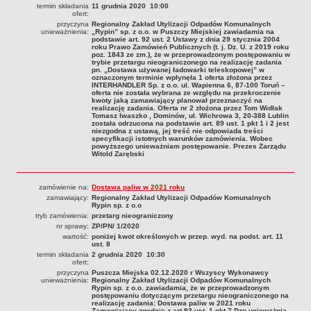
termin składania
11 grudnia 2020 10:00
CENNIK USŁUG
ofert:
przyczyna
Regionalny Zakład Utylizacji Odpadów Komunalnych
Cennik za przyjęcie i utylizację odpadów
unieważnienia:
„Rypin” sp. z o.o. w Puszczy Miejskiej zawiadamia na
podstawie art. 92 ust. 2 Ustawy z dnia 29 stycznia 2004
Cennik za transport odpadów
roku Prawo Zamówień Publicznych (t. j. Dz. U. z 2019 roku
poz. 1843 ze zm.), że w przeprowadzonym postępowaniu w
REGULAMINY I WZORY DOKUMENTÓW
trybie przetargu nieograniczonego na realizację zadania
pn. „Dostawa używanej ładowarki teleskopowej” w
Regulamin Spółki
oznaczonym terminie wpłynęła 1 oferta złożona przez
INTERHANDLER Sp. z o.o. ul. Wapienna 6, 87-100 Toruń –
Wzory dokumentów
oferta nie została wybrana ze względu na przekroczenie
kwoty jaką zamawiający planował przeznaczyć na
realizację zadania. Oferta nr 2 złożona przez Tom Widłak
Informacje dla sygnalistów
Tomasz Iwaszko , Dominów, ul. Wichrowa 3, 20-388 Lublin
została odrzucona na podstawie art. 89 ust. 1 pkt 1 i 2 jest
HARMONOGRAMY WYWOZU
niezgodna z ustawą, jej treść nie odpowiada treści
specyfikacji istotnych warunków zamówienia. Wobec
Gmina Miasta Rypin
powyższego unieważniam postępowanie. Prezes Zarządu
Witold Zarębski
Gmina Rypin
Gmina Wąpielsk
zamówienie na:
Dostawa paliw w 2021 roku
Gmina Skrwilno
zamawiający:
Regionalny Zakład Utylizacji Odpadów Komunalnych
Rypin sp. z o.o
Gmina Osiek
tryb zamówienia:
przetarg nieograniczony
nr sprawy:
ZP/PN/ 1/2020
wartość:
poniżej kwot określonych w przep. wyd. na podst. art. 11
ust. 8
termin składania
2 grudnia 2020 10:30
ofert:
przyczyna
Puszcza Miejska 02.12.2020 r Wszyscy Wykonawcy
unieważnienia:
Regionalny Zakład Utylizacji Odpadów Komunalnych
Rypin sp. z o.o. zawiadamia, że w przeprowadzonym
postępowaniu dotyczącym przetargu nieograniczonego na
realizację zadania: Dostawa paliw w 2021 roku
Zamawiający zgodnie z art 93 ust. 1 pkt 7 Pzp unieważnia