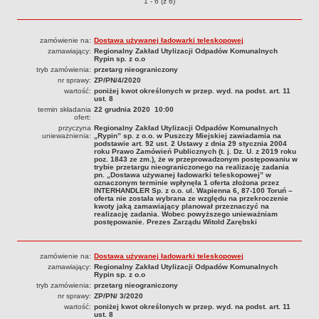
Przetargi o pozycjach
1 - 6 (z 6)
Organy Spółki i ich kompetencje
Struktura własnościowa
zamówienie na:
Dostawa używanej ładowarki teleskopowej
KOMUNIKATY
zamawiający:
Regionalny Zakład Utylizacji Odpadów Komunalnych
Rypin sp. z o.o
Informacje i komunikaty
tryb zamówienia:
przetarg nieograniczony
nr sprawy:
ZP/PN/4/2020
Plany postępowań o UZP
wartość:
poniżej kwot określonych w przep. wyd. na podst. art. 11
ust. 8
Platforma zakupowa
termin składania
22 grudnia 2020 10:00
ofert:
Zamówienia publiczne
przyczyna
Regionalny Zakład Utylizacji Odpadów Komunalnych
unieważnienia:
„Rypin” sp. z o.o. w Puszczy Miejskiej zawiadamia na
950 lat
podstawie art. 92 ust. 2 Ustawy z dnia 29 stycznia 2004
roku Prawo Zamówień Publicznych (t. j. Dz. U. z 2019 roku
DZIAŁALNOŚĆ SPÓŁKI
poz. 1843 ze zm.), że w przeprowadzonym postępowaniu w
trybie przetargu nieograniczonego na realizację zadania
Usługi
pn. „Dostawa używanej ładowarki teleskopowej” w
oznaczonym terminie wpłynęła 1 oferta złożona przez
Historia Zakładu
INTERHANDLER Sp. z o.o. ul. Wapienna 6, 87-100 Toruń –
oferta nie została wybrana ze względu na przekroczenie
FINANSE SPÓŁKI
kwoty jaką zamawiający planował przeznaczyć na
realizację zadania. Wobec powyższego unieważniam
Majątek Spółki
postępowanie. Prezes Zarządu Witold Zarębski
DOFINANSOWANIA
Wojewódzki Fundusz Ochrony Środowiska i Gospodarki Wodnej w
zamówienie na:
Dostawa używanej ładowarki teleskopowej
Toruniu
zamawiający:
Regionalny Zakład Utylizacji Odpadów Komunalnych
Rypin sp. z o.o
Europejski Fundndusz Rozwoju Regionalnego
tryb zamówienia:
przetarg nieograniczony
nr sprawy:
ZP/PN/ 3/2020
TRYB ROZPATRYWANIA SPRAW
wartość:
poniżej kwot określonych w przep. wyd. na podst. art. 11
Sposoby przyjmowania i załatwiania spraw
ust. 8