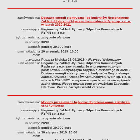
Przetargi o pozycjach
1 - 3 (z 3)
Organy Spółki i ich kompetencje
Struktura własnościowa
zamówienie na:
Dostawa energii elektrycznej do budynków Regionalnego
Zakładu Utylizacji Odpadów Komunalnych Rypin sp. z o. o.
KOMUNIKATY
w latach 2020-2021
Informacje i komunikaty
zamawiający:
Regionalny Zakład Utylizacji Odpadów Komunalnych
RYPIN sp. z o.o
Plany postępowań o UZP
tryb zamówienia:
zapytanie ofertowe
nr sprawy:
3/2019
Platforma zakupowa
wartość:
poniżej 30.000 euro
termin składania
20 września 2019 10:00
Zamówienia publiczne
ofert:
przyczyna
Puszcza Miejska 26.09.2019 r Wszyscy Wykonawcy
950 lat
unieważnienia:
Regionalny Zakład Utylizacji Odpadów Komunalnych
Rypin sp. z o.o. zawiadamia, że w przeprowadzonym
DZIAŁALNOŚĆ SPÓŁKI
postępowaniu dotyczącym zapytania ofertowego nr 3/2019
Dostawa energii elektrycznej do budynków Regionalnego
Usługi
Zakładu Utylizacji Odpadów Komunalnych Rypin sp. z o. o.
w latach 2020-2021 w wyznaczonym terminie nie wpłynęła
Historia Zakładu
żadna oferta. Wobec powyższego unieważniam Zapytanie
Ofertowe. Prezes Zarządu Witold Zarębski.
FINANSE SPÓŁKI
Majątek Spółki
zamówienie na:
Mobilny przesiewacz bębnowy do przesiewania stabilizatu
DOFINANSOWANIA
oraz kompostu
Wojewódzki Fundusz Ochrony Środowiska i Gospodarki Wodnej w
zamawiający:
Regionalny Zakład Utylizacji Odpadów Komunalnych
RYPIN sp. z o.o
Toruniu
tryb zamówienia:
zapytanie ofertowe
nr sprawy:
2/2019
Europejski Fundndusz Rozwoju Regionalnego
wartość:
poniżej 30.000 euro
TRYB ROZPATRYWANIA SPRAW
termin składania
30 sierpnia 2019 15:00
ofert:
Sposoby przyjmowania i załatwiania spraw