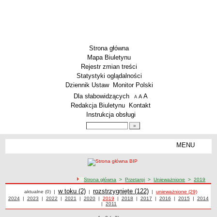
Strona główna
Mapa Biuletynu
Rejestr zmian treści
Statystyki oglądalności
Dziennik Ustaw
Monitor Polski
Menu dodatkowe
Dla słabowidzących
A
powiększ czcionkę
A
standardowy rozmiar czcionki
A
pomniejsz czcionkę
Redakcja Biuletynu
Kontakt
Instrukcja obsługi
Wyszukiwarka artykułów
Szukaj
MENU
Menu
PODSTAWOWE DANE
Dane teleadresowe
ścieżka nawigacji
Strona główna
>
Przetargi
>
Unieważnione
>
2019
Przedmiot działalności wg. PKD
Przetargi
Przetargi
Przetargi
w toku (2)
Przetargi
rozstrzygnięte (122)
Przetargi unieważnione z 2019 roku
aktualne (0)
|
|
|
unieważnione (29)
Status prawny
Przetargi z roku
2024
|
Przetargi z roku
2023
|
Przetargi z roku
2022
|
Przetargi z roku
2021
|
Przetargi z roku
2020
|
Przetargi z roku
2019
|
Przetargi z roku
2018
|
Przetargi z roku
2017
|
Przetargi z roku
2016
|
Przetargi z roku
2015
|
2014
Przetargi
|
Przetargi z roku
2011
z roku
Godziny urzędowania
WŁADZE I STRUKTURA