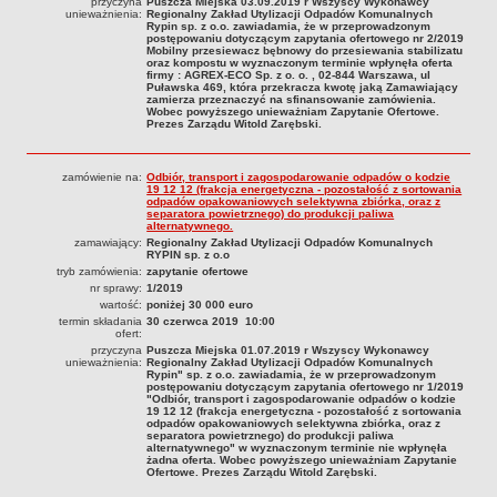
przyczyna
Puszcza Miejska 03.09.2019 r Wszyscy Wykonawcy
unieważnienia:
Regionalny Zakład Utylizacji Odpadów Komunalnych
CENNIK USŁUG
Rypin sp. z o.o. zawiadamia, że w przeprowadzonym
postępowaniu dotyczącym zapytania ofertowego nr 2/2019
Cennik za przyjęcie i utylizację odpadów
Mobilny przesiewacz bębnowy do przesiewania stabilizatu
oraz kompostu w wyznaczonym terminie wpłynęła oferta
Cennik za transport odpadów
firmy : AGREX-ECO Sp. z o. o. , 02-844 Warszawa, ul
Puławska 469, która przekracza kwotę jaką Zamawiający
REGULAMINY I WZORY DOKUMENTÓW
zamierza przeznaczyć na sfinansowanie zamówienia.
Wobec powyższego unieważniam Zapytanie Ofertowe.
Regulamin Spółki
Prezes Zarządu Witold Zarębski.
Wzory dokumentów
Informacje dla sygnalistów
zamówienie na:
Odbiór, transport i zagospodarowanie odpadów o kodzie
19 12 12 (frakcja energetyczna - pozostałość z sortowania
odpadów opakowaniowych selektywna zbiórka, oraz z
HARMONOGRAMY WYWOZU
separatora powietrznego) do produkcji paliwa
Gmina Miasta Rypin
alternatywnego.
zamawiający:
Regionalny Zakład Utylizacji Odpadów Komunalnych
Gmina Rypin
RYPIN sp. z o.o
tryb zamówienia:
zapytanie ofertowe
Gmina Wąpielsk
nr sprawy:
1/2019
wartość:
poniżej 30 000 euro
Gmina Skrwilno
termin składania
30 czerwca 2019 10:00
ofert:
Gmina Osiek
przyczyna
Puszcza Miejska 01.07.2019 r Wszyscy Wykonawcy
unieważnienia:
Regionalny Zakład Utylizacji Odpadów Komunalnych
Rypin" sp. z o.o. zawiadamia, że w przeprowadzonym
postępowaniu dotyczącym zapytania ofertowego nr 1/2019
"Odbiór, transport i zagospodarowanie odpadów o kodzie
19 12 12 (frakcja energetyczna - pozostałość z sortowania
odpadów opakowaniowych selektywna zbiórka, oraz z
separatora powietrznego) do produkcji paliwa
alternatywnego" w wyznaczonym terminie nie wpłynęła
żadna oferta. Wobec powyższego unieważniam Zapytanie
Ofertowe. Prezes Zarządu Witold Zarębski.