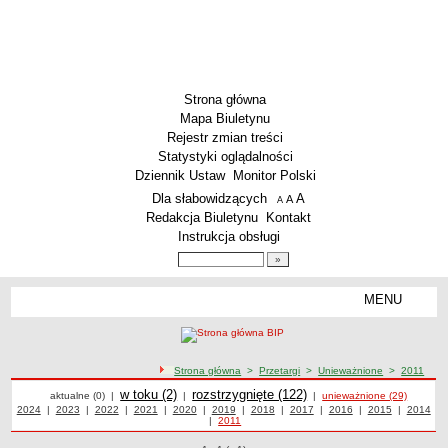
Strona główna
Mapa Biuletynu
Rejestr zmian treści
Statystyki oglądalności
Dziennik Ustaw
Monitor Polski
Menu dodatkowe
Dla słabowidzących
A
powiększ czcionkę
A
standardowy rozmiar czcionki
A
pomniejsz czcionkę
Redakcja Biuletynu
Kontakt
Instrukcja obsługi
Wyszukiwarka artykułów
Szukaj
MENU
Menu
PODSTAWOWE DANE
Dane teleadresowe
ścieżka nawigacji
Strona główna
>
Przetargi
>
Unieważnione
>
2011
Przedmiot działalności wg. PKD
Przetargi
Przetargi
Przetargi
w toku (2)
Przetargi
rozstrzygnięte (122)
Przetargi unieważnione z 2011 roku
aktualne (0)
|
|
|
unieważnione (29)
Status prawny
Przetargi z roku
2024
|
Przetargi z roku
2023
|
Przetargi z roku
2022
|
Przetargi z roku
2021
|
Przetargi z roku
2020
|
Przetargi z roku
2019
|
Przetargi z roku
2018
|
Przetargi z roku
2017
|
Przetargi z roku
2016
|
Przetargi z roku
2015
|
2014
Przetargi
|
Przetargi z roku
2011
z roku
Godziny urzędowania
WŁADZE I STRUKTURA