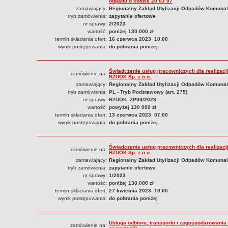
odpadu o kodzie 20 03 07
zamawiający:
Regionalny Zakład Utylizacji Odpadów Komunal
tryb zamówienia:
zapytanie ofertowe
nr sprawy:
2/2023
wartość:
poniżej 130.000 zł
termin składania ofert:
16 czerwca 2023 10:00
wynik postępowania:
do pobrania poniżej
Świadczenie usług pracowniczych dla realizacj
zamówienie na:
RZUOK Sp. z o.o.
zamawiający:
Regionalny Zakład Utylizacji Odpadów Komunal
tryb zamówienia:
PL - Tryb Podstawowy (art. 275)
nr sprawy:
RZUOK_ZP03/2023
wartość:
powyżej 130 000 zł
termin składania ofert:
13 czerwca 2023 07:00
wynik postępowania:
do pobrania poniżej
Świadczenie usług pracowniczych dla realizacj
zamówienie na:
RZUOK Sp. z o.o.
zamawiający:
Regionalny Zakład Utylizacji Odpadów Komunal
tryb zamówienia:
zapytanie ofertowe
nr sprawy:
1/2023
wartość:
poniżej 130.000 zł
termin składania ofert:
27 kwietnia 2023 10:00
wynik postępowania:
do pobrania poniżej
Usługa odbioru, transportu i zagospodarowania
zamówienie na: