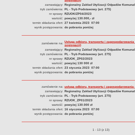
segregacji)
zamawiający:
Regionalny Zakład Utylizacji Odpadów Komunal
tryb zamówienia:
PL - Tryb Podstawowy (art. 275)
nr sprawy:
RZUOK/ZP04/2023
wartość:
powyżej 130.000,- zł
termin składania ofert:
27 kwietnia 2023 07:00
wynik postępowania:
do pobrania poniżej
Usługa odbioru, transportu i zagospodarowania
zamówienie na:
segregacji)
zamawiający:
Regionalny Zakład Utylizacji Odpadów Komunal
tryb zamówienia:
PL - Tryb Podstawowy (art. 275)
nr sprawy:
RZUOK_ZP02/2023
wartość:
powyżej 130 000 zł
termin składania ofert:
23 stycznia 2023 07:00
wynik postępowania:
do pobrania poniżej
zamówienie na:
usługa odbioru, transportu i zagospodarowani
zamawiający:
Regionalny Zakład Utylizacji Odpadów Komunaln
tryb zamówienia:
PL - Tryb Podstawowy (art. 275)
nr sprawy:
RZUOK_ZP01/2023
wartość:
powyżej 130.000 zł
termin składania ofert:
16 stycznia 2023 07:00
wynik postępowania:
do pobrania poniżej
Przetargi o pozycjach
1 - 13 (z 13)