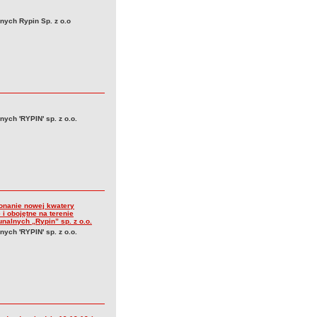
nych Rypin Sp. z o.o
ych 'RYPIN' sp. z o.o.
onanie nowej kwatery
i obojętne na terenie
alnych „Rypin” sp. z o.o.
ych 'RYPIN' sp. z o.o.