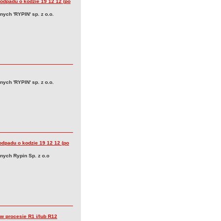
 odpadu o kodzie 19 12 12 (po
ych 'RYPIN' sp. z o.o.
ych 'RYPIN' sp. z o.o.
odpadu o kodzie 19 12 12 (po
nych Rypin Sp. z o.o
w procesie R1 i/lub R12