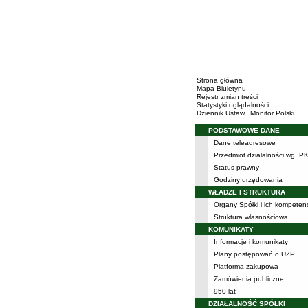
Strona główna
Mapa Biuletynu
Rejestr zmian treści
Statystyki oglądalności
Dziennik Ustaw
Monitor Polski
PODSTAWOWE DANE
Menu
Dane teleadresowe
Przedmiot działalności wg. P
Status prawny
Godziny urzędowania
WŁADZE I STRUKTURA
Organy Spółki i ich kompeten
Struktura własnościowa
KOMUNIKATY
Informacje i komunikaty
Plany postępowań o UZP
Platforma zakupowa
Zamówienia publiczne
950 lat
DZIAŁALNOŚĆ SPÓŁKI