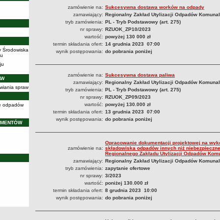
zamówienie na:
Sukcesywna dostawa worków na odpady
zamawiający:
Regionalny Zakład Utylizacji Odpadów Komunal
tryb zamówienia:
PL - Tryb Podstawowy (art. 275)
nr sprawy:
RZUOK_ZP10/2023
wartość:
powyżej 130 000 zł
termin składania ofert:
14 grudnia 2023 07:00
y Środowiska
wynik postępowania:
do pobrania poniżej
iu
ju
zamówienie na:
Sukcesywna dostawa paliwa
AW
zamawiający:
Regionalny Zakład Utylizacji Odpadów Komunaln
wiania spraw
tryb zamówienia:
PL - Tryb Podstawowy (art. 275)
nr sprawy:
RZUOK_ZP09/2023
wartość:
powyżej 130.000 zł
cję odpadów
termin składania ofert:
13 grudnia 2023 07:00
wynik postępowania:
do pobrania poniżej
UMENTÓW
Opracowanie dokumentacji projektowej na wyk
zamówienie na:
składowiska odpadów innych niż niebezpieczne 
Regionalnego Zakładu Utylizacji Odpadów Komun
zamawiający:
Regionalny Zakład Utylizacji Odpadów Komunaln
tryb zamówienia:
zapytanie ofertowe
nr sprawy:
3/2023
wartość:
poniżej 130.000 zł
termin składania ofert:
8 grudnia 2023 10:00
wynik postępowania:
do pobrania poniżej