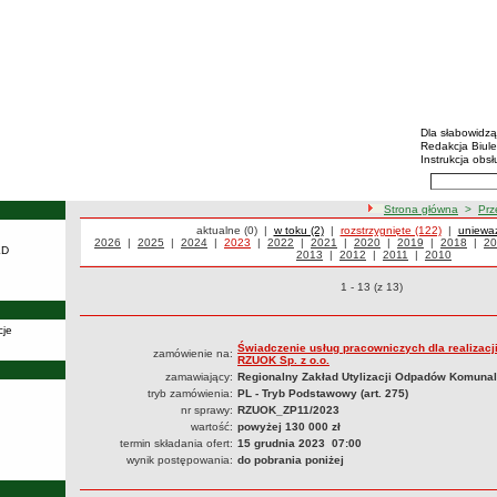
BIP - R
Menu dodatko
Dla słabowidz
Redakcja Biul
Instrukcja obsł
Wyszukiwarka 
Szukaj
ścieżka nawigacji
Strona główna
>
Prz
Przetargi
aktualne (0)
|
Przetargi
w toku (2)
|
Przetargi
rozstrzygnięte (122)
|
Przetar
unieważ
Przetargi rozstrzygnięte z 2023 roku
Przetargi z roku
2026
|
Przetargi z roku
2025
|
Przetargi z roku
2024
|
Przetargi z roku
2023
|
Przetargi z roku
2022
|
Przetargi z roku
2021
|
Przetargi z roku
2020
|
Przetargi z roku
2019
|
Przetargi z
2018
|
Pr
20
KD
2013
|
Przetargi z roku
2012
|
Przetargi z roku
2011
|
Przetargi z ro
2010
Przetargi o pozycjach
1 - 13 (z 13)
cje
Świadczenie usług pracowniczych dla realizacj
zamówienie na:
RZUOK Sp. z o.o.
zamawiający:
Regionalny Zakład Utylizacji Odpadów Komunal
tryb zamówienia:
PL - Tryb Podstawowy (art. 275)
nr sprawy:
RZUOK_ZP11/2023
wartość:
powyżej 130 000 zł
termin składania ofert:
15 grudnia 2023 07:00
wynik postępowania:
do pobrania poniżej