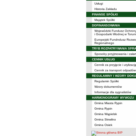
Usługi
Historia Zakładu
FINANSE SPÓŁKI
Majątek Spółki
DOFINANSOWANIA
Wojewódzki Fundusz Ochron
i Gospodarki Wodnej w Torun
Europejski Fundndusz Rozwo
Regionalnego
TRYB ROZPATRYWANIA SPR
Sposoby przyjmowania i załat
CENNIK USŁUG
Cennik za przyjęcie i utyliza
Cennik za transport odpadów
REGULAMINY I WZORY DOK
Regulamin Spółki
Wzory dokumentów
Informacje dla sygnalistów
HARMONOGRAMY WYWOZU
Gmina Miasta Rypin
Gmina Rypin
Gmina Wąpielsk
Gmina Skrwilno
Gmina Osiek