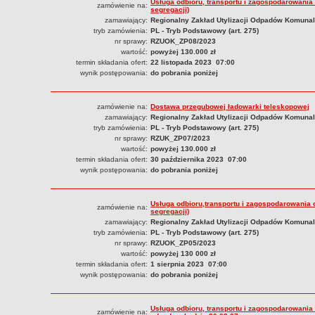
Usługa odbioru, transportu i zagospodarowania
zamówienie na:
segregacji)
zamawiający:
Regionalny Zakład Utylizacji Odpadów Komunaln
tryb zamówienia:
PL - Tryb Podstawowy (art. 275)
nr sprawy:
RZUOK_ZP08/2023
wartość:
powyżej 130.000 zł
termin składania ofert:
22 listopada 2023 07:00
wynik postępowania:
do pobrania poniżej
zamówienie na:
Dostawa przegubowej ładowarki teleskopowej
zamawiający:
Regionalny Zakład Utylizacji Odpadów Komunaln
tryb zamówienia:
PL - Tryb Podstawowy (art. 275)
nr sprawy:
RZUK_ZP07/2023
wartość:
powyżej 130.000 zł
termin składania ofert:
30 października 2023 07:00
wynik postępowania:
do pobrania poniżej
Usługa odbioru,transportu i zagospodarowania 
zamówienie na:
segregacji)
zamawiający:
Regionalny Zakład Utylizacji Odpadów Komunal
tryb zamówienia:
PL - Tryb Podstawowy (art. 275)
nr sprawy:
RZUOK_ZP05/2023
wartość:
powyżej 130 000 zł
termin składania ofert:
1 sierpnia 2023 07:00
wynik postępowania:
do pobrania poniżej
Usługa odbioru, transportu i zagospodarowania 
zamówienie na: