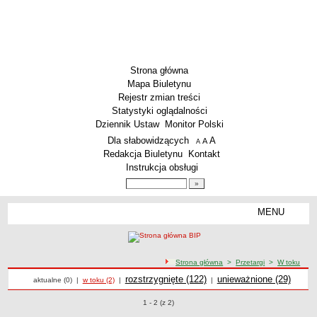
Strona główna
Mapa Biuletynu
Rejestr zmian treści
Statystyki oglądalności
Dziennik Ustaw
Monitor Polski
Menu dodatkowe
Dla słabowidzących
A
powiększ czcionkę
A
standardowy rozmiar czcionki
A
pomniejsz czcionkę
Redakcja Biuletynu
Kontakt
Instrukcja obsługi
Wyszukiwarka artykułów
Szukaj
MENU
Menu
PODSTAWOWE DANE
Dane teleadresowe
ścieżka nawigacji
Strona główna
>
Przetargi
>
W toku
Przedmiot działalności wg. PKD
Przetargi
Przetargi
Przetargi
rozstrzygnięte (122)
Przetargi
unieważnione (29)
Przetargi w toku
aktualne (0)
|
w toku (2)
|
|
Status prawny
Godziny urzędowania
Przetargi o pozycjach
1 - 2 (z 2)
WŁADZE I STRUKTURA