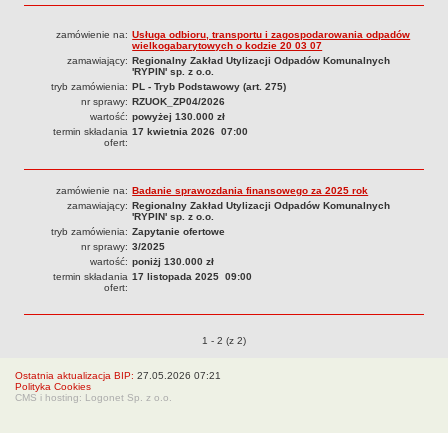
Organy Spółki i ich kompetencje
zamówienie na:
Usługa odbioru, transportu i zagospodarowania odpadów
Struktura własnościowa
wielkogabarytowych o kodzie 20 03 07
zamawiający:
Regionalny Zakład Utylizacji Odpadów Komunalnych
KOMUNIKATY
'RYPIN' sp. z o.o.
tryb zamówienia:
PL - Tryb Podstawowy (art. 275)
Informacje i komunikaty
nr sprawy:
RZUOK_ZP04/2026
Plany postępowań o UZP
wartość:
powyżej 130.000 zł
termin składania
17 kwietnia 2026 07:00
Platforma zakupowa
ofert:
Zamówienia publiczne
zamówienie na:
Badanie sprawozdania finansowego za 2025 rok
950 lat
zamawiający:
Regionalny Zakład Utylizacji Odpadów Komunalnych
'RYPIN' sp. z o.o.
DZIAŁALNOŚĆ SPÓŁKI
tryb zamówienia:
Zapytanie ofertowe
Usługi
nr sprawy:
3/2025
wartość:
poniżj 130.000 zł
Historia Zakładu
termin składania
17 listopada 2025 09:00
FINANSE SPÓŁKI
ofert:
Majątek Spółki
DOFINANSOWANIA
Przetargi o pozycjach
1 - 2 (z 2)
Wojewódzki Fundusz Ochrony Środowiska i Gospodarki Wodnej w
Toruniu
Ostatnia aktualizacja BIP:
27.05.2026 07:21
Polityka Cookies
Europejski Fundndusz Rozwoju Regionalnego
CMS i hosting: Logonet Sp. z o.o.
TRYB ROZPATRYWANIA SPRAW
Sposoby przyjmowania i załatwiania spraw