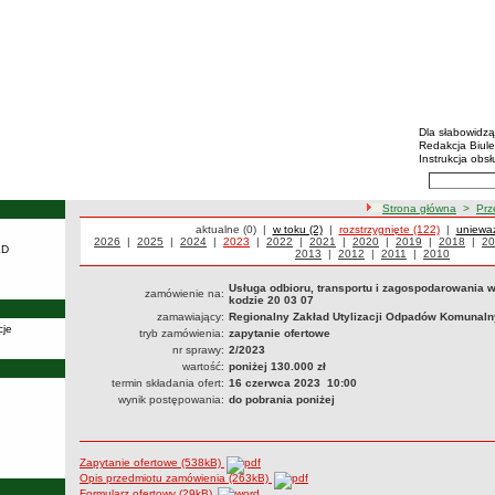
BIP - R
Menu dodatko
Dla słabowidz
Redakcja Biul
Instrukcja obsł
Wyszukiwarka 
Szukaj
ścieżka nawigacji
Strona główna
>
Prz
Przetargi
aktualne (0)
|
Przetargi
w toku (2)
|
Przetargi
rozstrzygnięte (122)
|
Przetar
unieważ
Przetargi z roku
2026
|
Przetargi z roku
2025
|
Przetargi z roku
2024
|
Przetargi z roku
2023
|
Przetargi z roku
2022
|
Przetargi z roku
2021
|
Przetargi z roku
2020
|
Przetargi z roku
2019
|
Przetargi z
2018
|
Pr
20
KD
2013
|
Przetargi z roku
2012
|
Przetargi z roku
2011
|
Przetargi z ro
2010
Usługa odbioru, transportu i zagospodarowania w
zamówienie na:
kodzie 20 03 07
zamawiający:
Regionalny Zakład Utylizacji Odpadów Komunalny
cje
tryb zamówienia:
zapytanie ofertowe
nr sprawy:
2/2023
wartość:
poniżej 130.000 zł
termin składania ofert:
16 czerwca 2023 10:00
wynik postępowania:
do pobrania poniżej
Zapytanie ofertowe (538kB)
Opis przedmiotu zamówienia (263kB)
Formularz ofertowy (29kB)