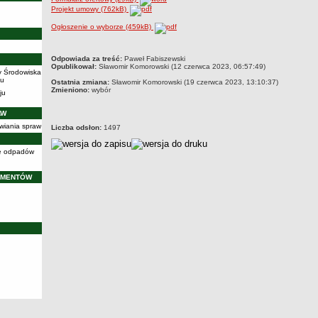
Projekt umowy (762kB)
Ogłoszenie o wyborze (459kB)
metryczka
Odpowiada za treść:
Paweł Fabiszewski
Opublikował:
Sławomir Komorowski (12 czerwca 2023, 06:57:49)
y Środowiska
iu
Ostatnia zmiana:
Sławomir Komorowski (19 czerwca 2023, 13:10:37)
Zmieniono:
wybór
ju
AW
wiania spraw
Liczba odsłon:
1497
cję odpadów
UMENTÓW