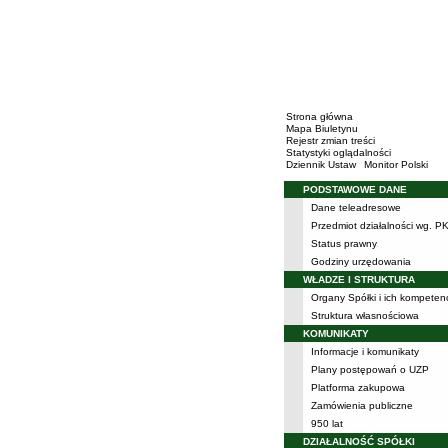
Strona główna
Mapa Biuletynu
Rejestr zmian treści
Statystyki oglądalności
Dziennik Ustaw
Monitor Polski
PODSTAWOWE DANE
Menu
Dane teleadresowe
Przedmiot działalności wg. P
Status prawny
Godziny urzędowania
WŁADZE I STRUKTURA
Organy Spółki i ich kompeten
Struktura własnościowa
KOMUNIKATY
Informacje i komunikaty
Plany postępowań o UZP
Platforma zakupowa
Zamówienia publiczne
950 lat
DZIAŁALNOŚĆ SPÓŁKI