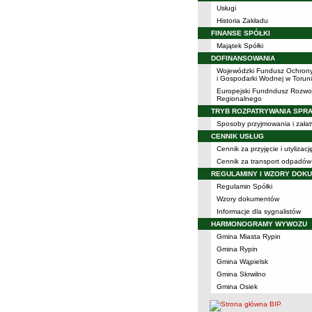
Usługi
Historia Zakładu
FINANSE SPÓŁKI
Majątek Spółki
DOFINANSOWANIA
Wojewódzki Fundusz Ochron
i Gospodarki Wodnej w Torun
Europejski Fundndusz Rozwo
Regionalnego
TRYB ROZPATRYWANIA SPR
Sposoby przyjmowania i załat
CENNIK USŁUG
Cennik za przyjęcie i utyliza
Cennik za transport odpadów
REGULAMINY I WZORY DOK
Regulamin Spółki
Wzory dokumentów
Informacje dla sygnalistów
HARMONOGRAMY WYWOZU
Gmina Miasta Rypin
Gmina Rypin
Gmina Wąpielsk
Gmina Skrwilno
Gmina Osiek